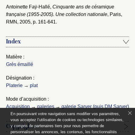
Antoinette Faÿ-Hallé,
Cinquante ans de céramique
française (1955-2005). Une collection nationale
, Paris,
RMN, 2005
, p. 161-641.
Index
Matière :
Grès émaillé
Désignation :
Platerie
→
plat
Mode d’acquisition :
Acquisition
→
galeries
→
galerie Sarver (puis DM Sarver)
En poursuivant votre navigation sans modifier vos paramètres,
vous acceptez l’utilisation de cookies ou technologies similaires,
Copyrights
y compris de partenaires tiers pour nous permettre de
personnaliser les annonces, les contenus, les fonctionnalités