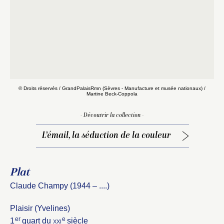
© Droits réservés / GrandPalaisRmn (Sèvres - Manufacture et musée nationaux) /
Martine Beck-Coppola
Fermer
- Découvrir la collection -
Fermer
Choix du dossier où ajouter la
L’émail, la séduction de la couleur
notice
Connexion
Nom du dossier
Plat
Courriel
Claude Champy (1944 – ....)
Plaisir (Yvelines)
er
e
1
quart du
xxi
siècle