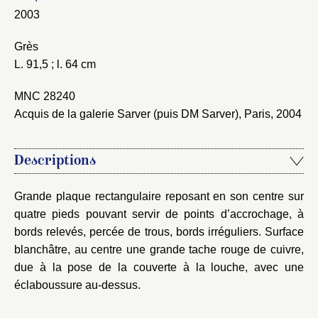
Mot de passe
2003
Valider
Grès
L. 91,5 ; l. 64 cm
Nouveau dossier
MNC 28240
Envoyer
Acquis de la galerie Sarver (puis DM Sarver), Paris, 2004
Vous n'êtes pas encore inscrit ?
Créer un compte
Descriptions
Vous avez oublié votre mot de passe ?
Cliquez ici
Créer et ajouter
Grande plaque rectangulaire reposant en son centre sur
quatre pieds pouvant servir de points d’accrochage, à
bords relevés, percée de trous, bords irréguliers. Surface
blanchâtre, au centre une grande tache rouge de cuivre,
due à la pose de la couverte à la louche, avec une
éclaboussure au-dessus.