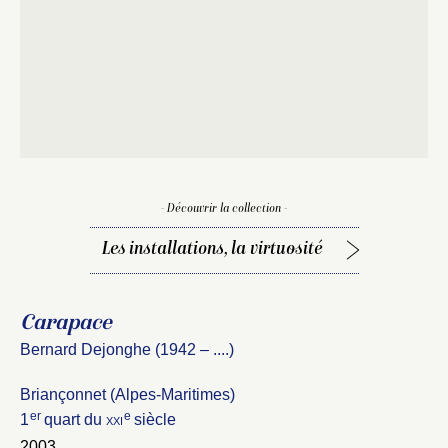
Fermer
Fermer
Choix du dossier où ajouter la
- Découvrir la collection -
notice
Connexion
Les installations, la virtuosité
Nom du dossier
Courriel
Carapace
Bernard Dejonghe (1942 – ....)
Briançonnet (Alpes-Maritimes)
Mot de passe
Valider
er
e
1
quart du
xxi
siècle
2003