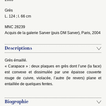
Grès
Nouveau dossier
L. 124 ; l. 66 cm
Envoyer
MNC 28239
Acquis de la galerie Sarver (puis DM Sarver), Paris, 2004
Vous n'êtes pas encore inscrit ?
Créer un compte
Vous avez oublié votre mot de passe ?
Cliquez ici
Créer et ajouter
Descriptions
Grès émaillé.
« Carapace » : deux plaques en grès dont l’une (la face)
est convexe et dissimulée par une épaisse couverte
rouge de cuivre, violacée, l’autre (le revers) plane et
entaillée de quelques fentes.
Biographie