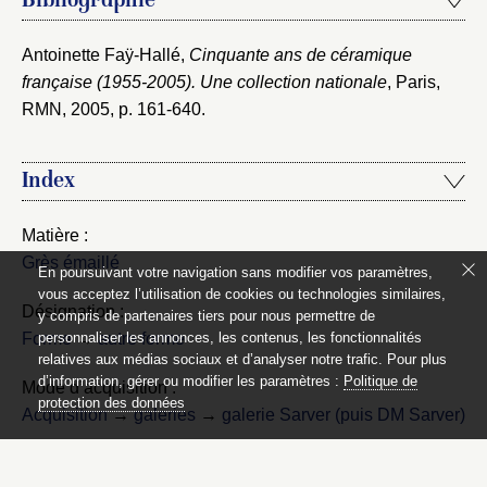
Bibliographie
Antoinette Faÿ-Hallé,
Cinquante ans de céramique
française (1955-2005). Une collection nationale
, Paris,
RMN, 2005
, p. 161-640.
Index
Matière :
Grès émaillé
En poursuivant votre navigation sans modifier vos paramètres,
vous acceptez l’utilisation de cookies ou technologies similaires,
Désignation :
y compris de partenaires tiers pour nous permettre de
Forme
→
autre forme
personnaliser les annonces, les contenus, les fonctionnalités
relatives aux médias sociaux et d’analyser notre trafic. Pour plus
d’information, gérer ou modifier les paramètres :
Politique de
Mode d’acquisition :
protection des données
Acquisition
→
galeries
→
galerie Sarver (puis DM Sarver)