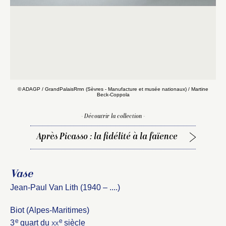
© ADAGP / GrandPalaisRmn (Sèvres - Manufacture et musée nationaux) / Martine
Beck-Coppola
- Découvrir la collection -
Après Picasso : la fidélité à la faïence
Vase
Jean-Paul Van Lith (1940 – ....)
Biot (Alpes-Maritimes)
e
e
Fermer
3
quart du
xx
siècle