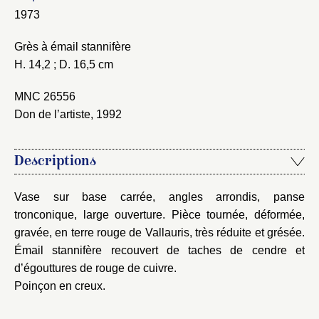
1973
Fermer
Choix du dossier où ajouter la
notice
Grès à émail stannifère
Connexion
H. 14,2 ; D. 16,5 cm
Nom du dossier
Courriel
MNC 26556
Don de l’artiste, 1992
Descriptions
Mot de passe
Valider
Vase sur base carrée, angles arrondis, panse
tronconique, large ouverture. Pièce tournée, déformée,
Nouveau dossier
gravée, en terre rouge de Vallauris, très réduite et grésée.
Émail stannifère recouvert de taches de cendre et
Envoyer
d’égouttures de rouge de cuivre.
Poinçon en creux.
Vous n'êtes pas encore inscrit ?
Créer un compte
Vous avez oublié votre mot de passe ?
Cliquez ici