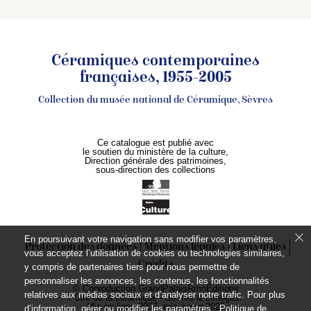
Céramiques contemporaines
françaises, 1955-2005
Collection du musée national de Céramique, Sèvres
Ce catalogue est publié avec
le soutien du ministère de la culture,
Direction générale des patrimoines,
sous-direction des collections
En poursuivant votre navigation sans modifier vos paramètres,
Protection des données
Mentions légales
Liens utiles
vous acceptez l’utilisation de cookies ou technologies similaires,
Crédits
y compris de partenaires tiers pour nous permettre de
personnaliser les annonces, les contenus, les fonctionnalités
© Coproduction GrandPalaisRmnÉditions
relatives aux médias sociaux et d’analyser notre trafic. Pour plus
/ Cité de la céramique - Sèvres & Limoges.
Mis en ligne 2007, mis à jour 2025
d’information, gérer ou modifier les paramètres :
Politique de