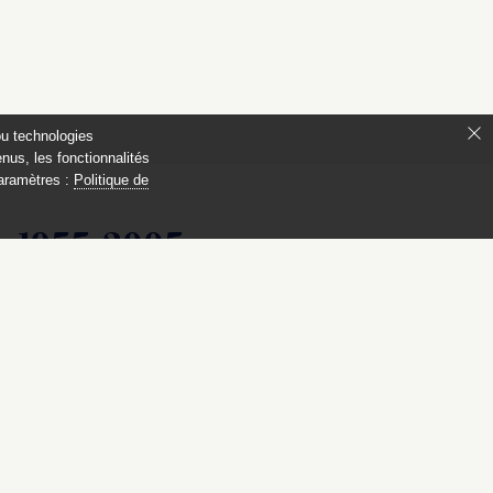
ou technologies
nus, les fonctionnalités
paramètres :
Politique de
, 1955-2005