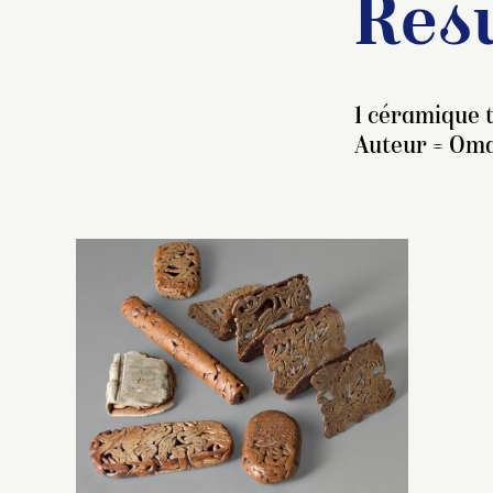
Résu
1 céramique t
Auteur =
Omar
Se
te
ap
so
mi
aj