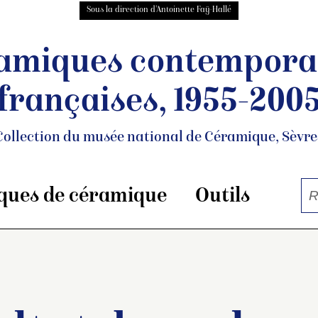
Sous la direction d’Antoinette Faÿ-Hallé
amiques contempora
françaises, 1955-200
Collection du musée national de Céramique, Sèvre
ques de céramique
Outils