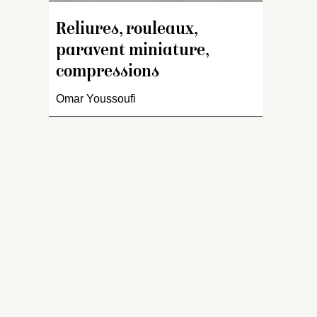
de
de
Reliures, rouleaux,
m
paravent miniature,
aj
compressions
Omar Youssoufi