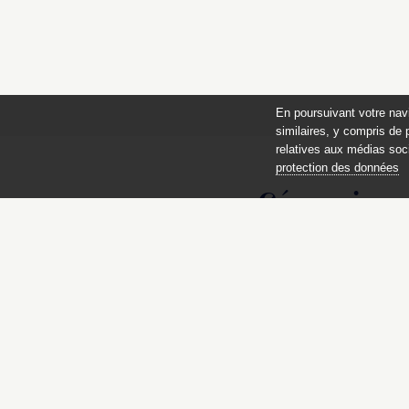
En poursuivant votre nav
similaires, y compris de 
relatives aux médias soci
protection des données
Céramique