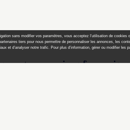
igation sans modifier vos paramètres, vous acceptez l’utilisation de cookies 
partenaires tiers pour nous permettre de personnaliser les annonces, les conte
aux et d’analyser notre trafic. Pour plus d’information, gérer ou modifier les 
s contemporaines
françaises
Collection du musée national de Céramique, Sèvres
Ce catalogue est publié avec
le soutien du ministère de la culture,
Direction générale des patrimoines,
sous-direction des collections