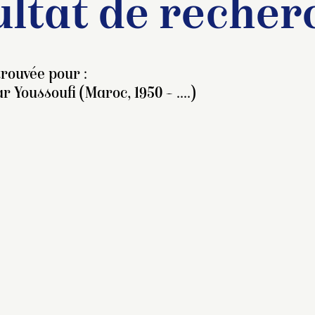
ltat de recher
rouvée pour :
 Youssoufi (Maroc, 1950 – ....)
ize éléments faits de
rre marron, extrudée et
latie : un rouleau, une
rte de petit paravent
niature fait de plaquettes
ourées, reliées par du fil