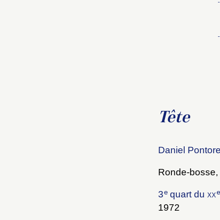
Choi
Tête
Nom d
C
Daniel Pontorea
Ronde-bosse, é
e
3
quart du
xx
Val
M
1972