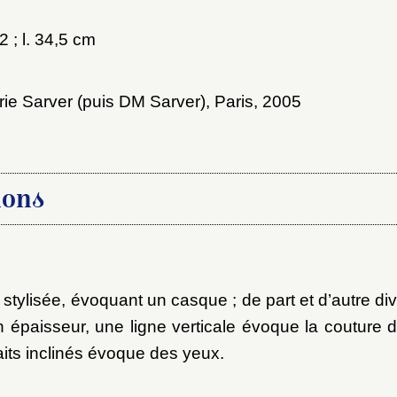
au dossier
2 ; l. 34,5 cm
rie Sarver (puis DM Sarver), Paris, 2005
Vous n'êtes pas encore inscrit ?
Créer un compte
Envoyer
Vous avez oublié votre mot de passe ?
Cliquez ici
er et ajouter
ions
stylisée, évoquant un casque ; de part et d’autre div
épaisseur, une ligne verticale évoque la couture 
its inclinés évoque des yeux.