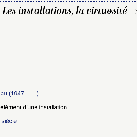
Les installations, la virtuosité
x du dossier où ajouter la not
Connexion
u dossier
ourriel
u (1947 – ....)
lément d’une installation
e
siècle
ider
ot de passe