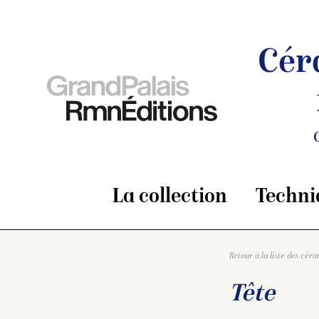
Cér
La collection
Techni
Retour à la liste des cér
Tête