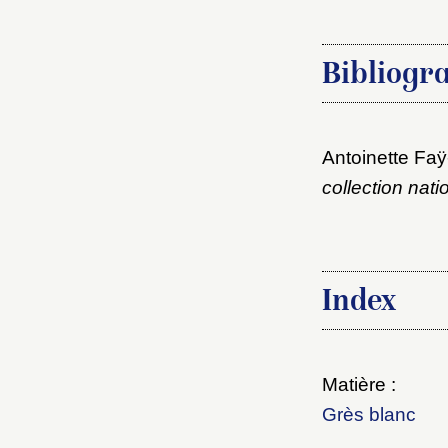
Bibliogr
Antoinette Faÿ
collection nati
Index
Matière :
Grès blanc