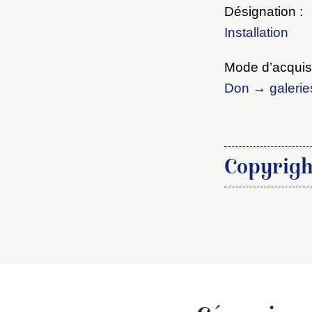
Désignation :
Installation
Mode d’acquisi
Don
→
galerie
Copyrigh
Étapes de publ
Alain Prévet, 
Pour citer cet a
Alain Prévet, 