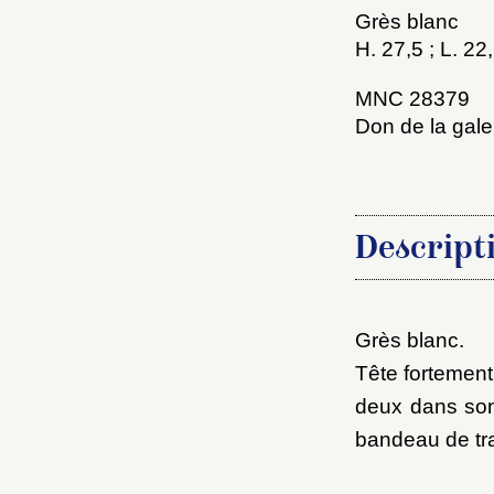
Grès blanc
Nouve
H. 27,5 ; L. 22,
MNC 28379
Don de la gale
Cré
Descript
Grès blanc.
Tête fortement 
deux dans son 
bandeau de tra