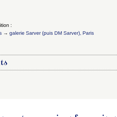
tion :
s
→
galerie Sarver (puis DM Sarver), Paris
ts
ication :
01/11/2007, rédaction de la notice pour première publi
rticle :
« Tête » dans
Catalogue des céramiques contempor