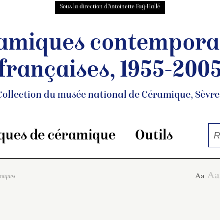
Sous la direction d’Antoinette Faÿ-Hallé
amiques contempora
françaises, 1955-200
Collection du musée national de Céramique, Sèvre
ques de céramique
Outils
amiques