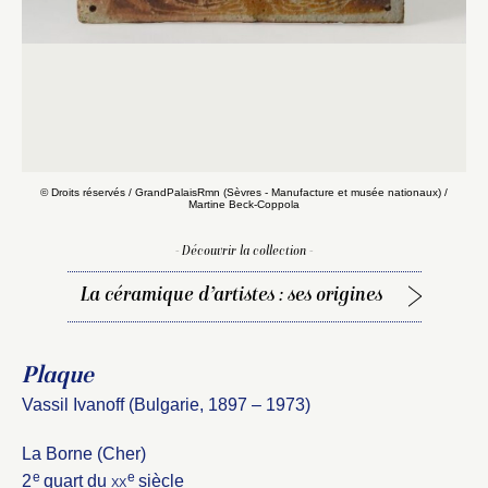
© Droits réservés / GrandPalaisRmn (Sèvres - Manufacture et musée nationaux) /
Martine Beck-Coppola
- Découvrir la collection -
La céramique d’artistes : ses origines
Plaque
Vassil Ivanoff (Bulgarie, 1897 – 1973)
Fermer
Fermer
La Borne (Cher)
Choix du dossier où ajouter la
e
e
2
quart du
xx
siècle