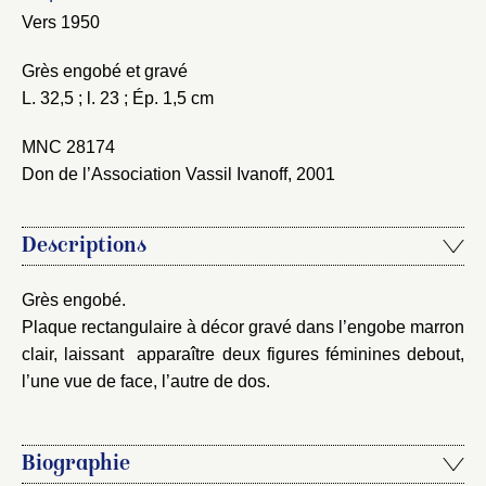
notice
Connexion
Vers 1950
Nom du dossier
Courriel
Grès engobé et gravé
L. 32,5 ; l. 23 ; Ép. 1,5 cm
MNC 28174
Don de l’Association Vassil Ivanoff, 2001
Mot de passe
Valider
Descriptions
Nouveau dossier
Grès engobé.
Plaque rectangulaire à décor gravé dans l’engobe marron
Envoyer
clair, laissant apparaître deux figures féminines debout,
l’une vue de face, l’autre de dos.
Vous n'êtes pas encore inscrit ?
Créer un compte
Vous avez oublié votre mot de passe ?
Cliquez ici
Créer et ajouter
Biographie