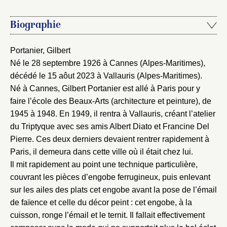
Vous n'êtes pas encore inscrit ?
Créer un compte
Biographie
Vous avez oublié votre mot de passe ?
Cliquez ici
Créer et ajouter
Portanier, Gilbert
Né le 28 septembre 1926 à Cannes (Alpes-Maritimes),
décédé le 15 aôut 2023 à Vallauris (Alpes-Maritimes).
Né à Cannes, Gilbert Portanier est allé à Paris pour y
faire l’école des Beaux-Arts (architecture et peinture), de
1945 à 1948. En 1949, il rentra à Vallauris, créant l’atelier
du Triptyque avec ses amis Albert Diato et Francine Del
Pierre. Ces deux derniers devaient rentrer rapidement à
Paris, il demeura dans cette ville où il était chez lui.
Il mit rapidement au point une technique particulière,
couvrant les pièces d’engobe ferrugineux, puis enlevant
sur les ailes des plats cet engobe avant la pose de l’émail
de faïence et celle du décor peint : cet engobe, à la
cuisson, ronge l’émail et le ternit. Il fallait effectivement