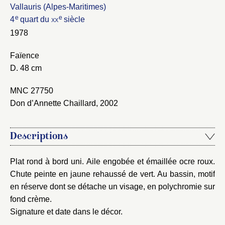
Vallauris (Alpes-Maritimes)
e
e
4
quart du
xx
siècle
Fermer
1978
Fermer
Choix du dossier où ajouter la
Faïence
notice
Connexion
D. 48 cm
Nom du dossier
Courriel
MNC 27750
Don d’Annette Chaillard, 2002
Descriptions
Mot de passe
Valider
Plat rond à bord uni. Aile engobée et émaillée ocre roux.
Chute peinte en jaune rehaussé de vert. Au bassin, motif
en réserve dont se détache un visage, en polychromie sur
Nouveau dossier
fond crème.
Signature et date dans le décor.
Envoyer