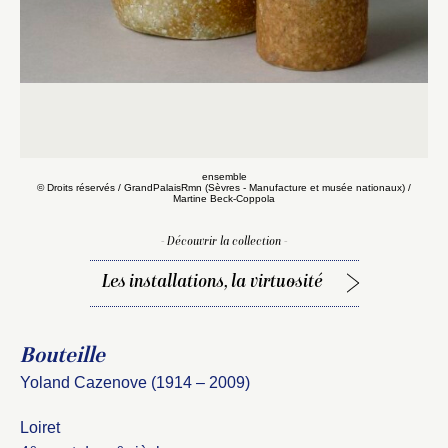
ensemble
© Droits réservés / GrandPalaisRmn (Sèvres - Manufacture et musée nationaux) /
Martine Beck-Coppola
- Découvrir la collection -
Les installations, la virtuosité
Fermer
Bouteille
Fermer
Choix du dossier où ajouter la
Yoland Cazenove (1914 – 2009)
notice
Connexion
Loiret