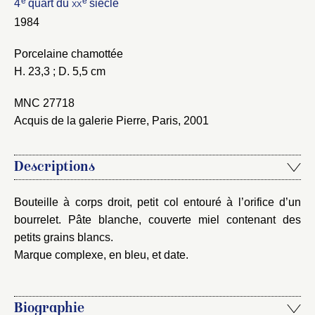
Nom du dossier
e
e
4
quart du
xx
siècle
Courriel
1984
Porcelaine chamottée
H. 23,3 ; D. 5,5 cm
Mot de passe
Valider
MNC 27718
Acquis de la galerie Pierre, Paris, 2001
Nouveau dossier
Descriptions
Envoyer
Bouteille à corps droit, petit col entouré à l’orifice d’un
bourrelet. Pâte blanche, couverte miel contenant des
Vous n'êtes pas encore inscrit ?
Créer un compte
petits grains blancs.
Vous avez oublié votre mot de passe ?
Cliquez ici
Créer et ajouter
Marque complexe, en bleu, et date.
Biographie