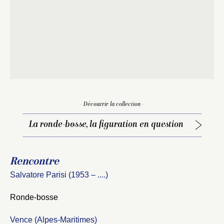
Fermer
- Découvrir la collection -
Fermer
Choix du dossier où ajouter la
La ronde-bosse, la figuration en question
notice
Connexion
Nom du dossier
Courriel
Rencontre
Salvatore Parisi (1953 – ....)
Ronde-bosse
Mot de passe
Valider
Vence (Alpes-Maritimes)