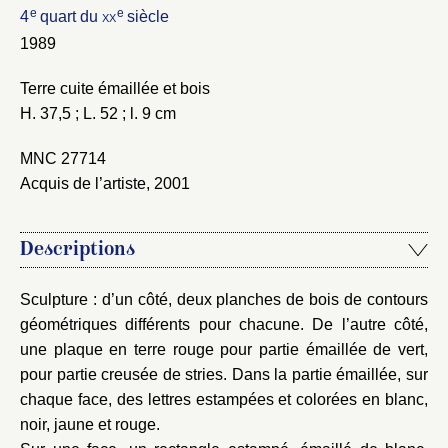
e
e
4
quart du
xx
siècle
1989
Nouveau dossier
Terre cuite émaillée et bois
H. 37,5 ; L. 52 ; l. 9 cm
Envoyer
MNC 27714
Vous n'êtes pas encore inscrit ?
Créer un compte
Acquis de l’artiste, 2001
Vous avez oublié votre mot de passe ?
Cliquez ici
Créer et ajouter
Descriptions
Sculpture : d’un côté, deux planches de bois de contours
géométriques différents pour chacune. De l’autre côté,
une plaque en terre rouge pour partie émaillée de vert,
pour partie creusée de stries. Dans la partie émaillée, sur
chaque face, des lettres estampées et colorées en blanc,
noir, jaune et rouge.