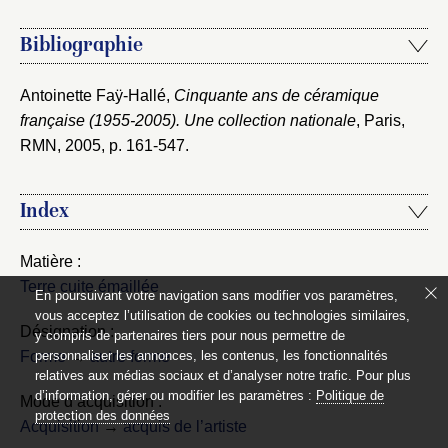
Bibliographie
Antoinette Faÿ-Hallé,
Cinquante ans de céramique
française (1955-2005). Une collection nationale
, Paris,
RMN, 2005
, p. 161-547.
Index
Matière :
Terre cuite émaillée
En poursuivant votre navigation sans modifier vos paramètres,
vous acceptez l’utilisation de cookies ou technologies similaires,
Désignation :
y compris de partenaires tiers pour nous permettre de
Forme
→
autre forme
personnaliser les annonces, les contenus, les fonctionnalités
relatives aux médias sociaux et d’analyser notre trafic. Pour plus
d’information, gérer ou modifier les paramètres :
Politique de
Mode d’acquisition :
protection des données
Acquisition
→
acquis de l’artiste