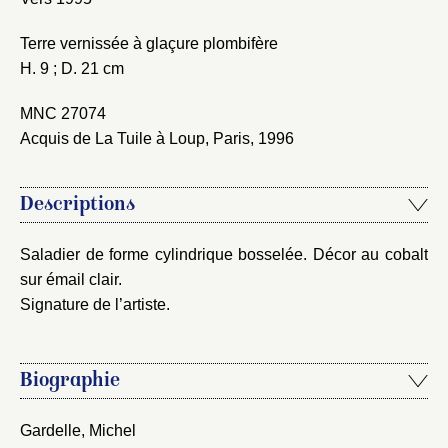
Terre vernissée à glaçure plombifère
Nouveau dossier
H. 9 ; D. 21 cm
Envoyer
MNC 27074
Acquis de La Tuile à Loup, Paris, 1996
Vous n'êtes pas encore inscrit ?
Créer un compte
Vous avez oublié votre mot de passe ?
Cliquez ici
Créer et ajouter
Descriptions
Saladier de forme cylindrique bosselée. Décor au cobalt
sur émail clair.
Signature de l’artiste.
Biographie
Gardelle, Michel