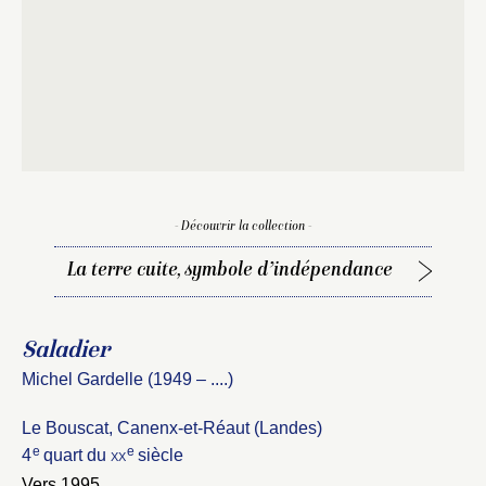
Fermer
Fermer
Choix du dossier où ajouter la
- Découvrir la collection -
notice
Connexion
La terre cuite, symbole d’indépendance
Nom du dossier
Courriel
Saladier
Michel Gardelle (1949 – ....)
Le Bouscat, Canenx-et-Réaut (Landes)
Mot de passe
Valider
e
e
4
quart du
xx
siècle
Vers 1995