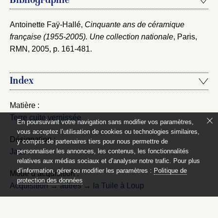
Bibliographie
Antoinette Faÿ-Hallé,
Cinquante ans de céramique
française (1955-2005). Une collection nationale
, Paris,
RMN, 2005
, p. 161-481.
Index
Matière :
Terre cuite vernissée
En poursuivant votre navigation sans modifier vos paramètres,
vous acceptez l’utilisation de cookies ou technologies similaires,
Désignation :
y compris de partenaires tiers pour nous permettre de
Jatte
personnaliser les annonces, les contenus, les fonctionnalités
relatives aux médias sociaux et d’analyser notre trafic. Pour plus
d’information, gérer ou modifier les paramètres :
Politique de
Mode d’acquisition :
protection des données
Acquisition
→
autres
→
la Tuile à Loup