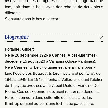
réserve de sortes de figures sur un fond rouge dans le
bas, noir dans le haut, avec des rehauts de deux bleus
Envoyer
différents.
Signature dans le bas du décor.
Vous n'êtes pas encore inscrit ?
Créer un compte
Vous avez oublié votre mot de passe ?
Cliquez ici
Créer et ajouter
Biographie
Portanier, Gilbert
Né le 28 septembre 1926 à Cannes (Alpes-Maritimes),
décédé le 15 aôut 2023 à Vallauris (Alpes-Maritimes).
Né à Cannes, Gilbert Portanier est allé à Paris pour y
faire l’école des Beaux-Arts (architecture et peinture), de
1945 à 1948. En 1949, il rentra à Vallauris, créant l’atelier
du Triptyque avec ses amis Albert Diato et Francine Del
Pierre. Ces deux derniers devaient rentrer rapidement à
Paris, il demeura dans cette ville où il était chez lui.
Il mit rapidement au point une technique particulière,