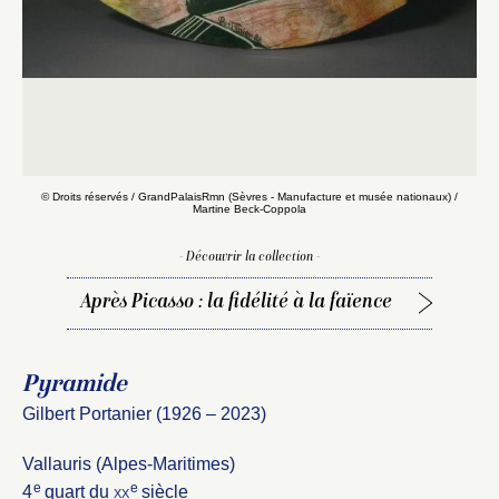
© Droits réservés / GrandPalaisRmn (Sèvres - Manufacture et musée nationaux) /
Martine Beck-Coppola
- Découvrir la collection -
Après Picasso : la fidélité à la faïence
Pyramide
Gilbert Portanier (1926 – 2023)
Vallauris (Alpes-Maritimes)
e
e
4
quart du
xx
siècle