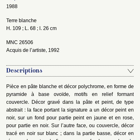
1988
Terre blanche
H. 109 ; L. 68 ; l. 26 cm
Fermer
MNC 26506
Fermer
Choix du dossier où ajouter la
Acquis de l’artiste, 1992
notice
Connexion
Nom du dossier
Courriel
Descriptions
Pièce en pâte blanche et décor polychrome, en forme de
pyramide à base ovoïde, motifs en relief formant
couvercle. Décor gravé dans la pâte et peint, de type
Mot de passe
abstrait : la face portant la signature a un décor peint en
Valider
noir, sur un fond pour partie peint en jaune et en rose,
pour partie en noir. Sur l’autre face, ou couvercle, décor
tracé en noir sur blanc ; dans la partie basse, décor en
Nouveau dossier