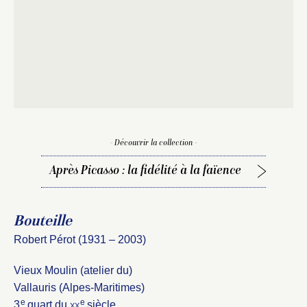
Fermer
Fermer
Choix du dossier où ajouter la
notice
Connexion
- Découvrir la collection -
Nom du dossier
Courriel
Après Picasso : la fidélité à la faïence
Bouteille
Robert Pérot (1931 – 2003)
Mot de passe
Valider
Vieux Moulin (atelier du)
Vallauris (Alpes-Maritimes)
e
e
3
quart du
xx
siècle