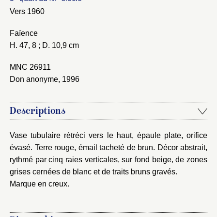
Nouveau dossier
Vers 1960
Envoyer
Faïence
H. 47, 8 ; D. 10,9 cm
Vous n'êtes pas encore inscrit ?
Créer un compte
Vous avez oublié votre mot de passe ?
Cliquez ici
MNC 26911
Créer et ajouter
Don anonyme, 1996
Descriptions
Vase tubulaire rétréci vers le haut, épaule plate, orifice
évasé. Terre rouge, émail tacheté de brun. Décor abstrait,
rythmé par cinq raies verticales, sur fond beige, de zones
grises cernées de blanc et de traits bruns gravés.
Marque en creux.